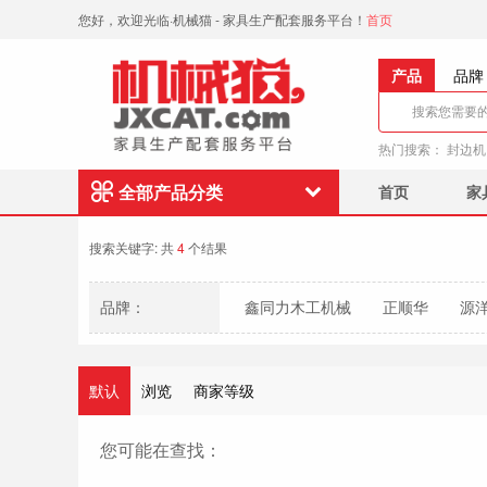
您好，欢迎光临·机械猫 - 家具生产配套服务平台！
首页
产品
品牌
热门搜索：
封边机
全部产品分类
首页
家
搜索关键字:
共
4
个结果
品牌：
鑫同力木工机械
正顺华
源
默认
浏览
商家等级
您可能在查找：