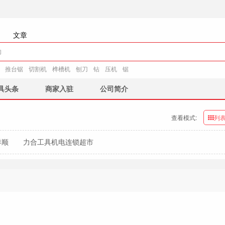
文章
推台锯
切割机
榫槽机
刨刀
钻
压机
锯
具头条
商家入驻
公司简介
查看模式:
列
洋顺
力合工具机电连锁超市